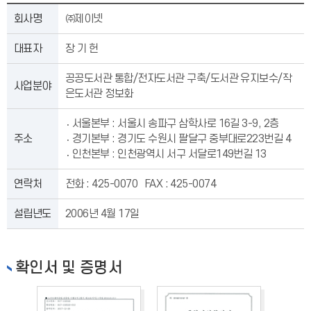
회사명
㈜제이넷
대표자
장 기 헌
공공도서관 통합/전자도서관 구축/도서관 유지보수/작
사업분야
은도서관 정보화
서울본부 : 서울시 송파구 삼학사로 16길 3-9, 2층
주소
경기본부 : 경기도 수원시 팔달구 중부대로223번길 4
인천본부 : 인천광역시 서구 서달로149번길 13
연락처
전화 : 425-0070 FAX : 425-0074
설립년도
2006년 4월 17일
확인서 및 증명서