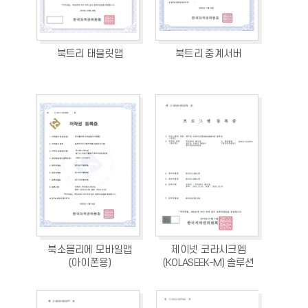
북트리 태블릿앱
북트리 중계서버
북소믈리에 모바일앱
제이넷 코라시크엠
(아이폰용)
(KOLASEEK-M) 솔루션