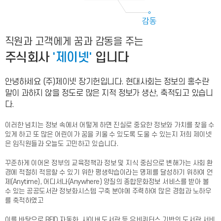
직원과 고객에게 꿈과 감동을 주는
주식회사
'제이넷'
입니다
안녕하세요 (주)제이넷 장기헌입니다.
현대사회는 정보의 홍수란
말이 과하지 않을 정도로 많은
지적 정보가 생산, 축적되고 있습니
다.
이러한 넘치는 정보 속에서 어떻게 하면 진실로 중요한 정보와 가치를 찾을 수
있게 하고 또 많은 어린이가 꿈을 키울 수 있도록 도울 수 있는지 저희 제이넷
은
임직원들과 오늘도 고민하고 있습니다.
꾸준하게 이어온 정부의 교육정책과 정보 및 지식 중심으로 변해가는
사회 환
경에 적절히 적응할 수 있기 위한 평생학습이라는 명제를 달성하기 위하여
언
제(Anytime), 어디서나(Anywhere) 양질의 종합문화정보 서비스를 받아 볼
수 있는
공공도서관 정보화시스템 구축 분야에 주력하여 많은 경험과 노하우
를 축적하였고
이를 바탕으로 RFID 자동화, 사이버 도서관 등 유비쿼터스 기반의 도서관 서비