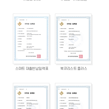
스마트 대출반납일력표
북큐리스트 플러스