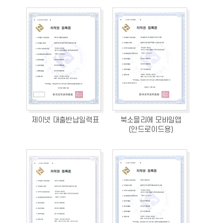
제이넷 대출반납일력표
북소믈리에 모바일앱
(안드로이드용)