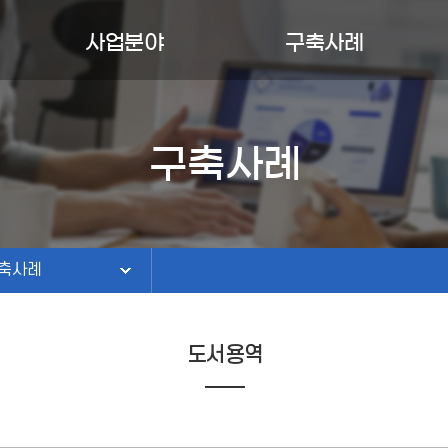
사업분야
구축사례
AI솔루션/콘텐츠
구축사례
도서검색솔루션
유지보수
구축사례
축사례
ICT시스템
홈페이지
지보수
도서관정보화
축사례
도서용역