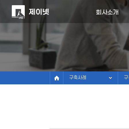
회사소개
회사소개
회사소개
사업분야
정보관리연구소
구축사례
비전
구
연혁
고객센터
유
조직/연락처
구축사례
구
파트너
찾아오시는길